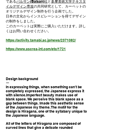
である
バルサン(Balsan)社
と
多摩美術大学テキスタ
イルデザイン専攻
の共同研究として、カーペットの
オリジナルデザイン制作を行う企画でした。
日本の文化からインスピレーションを得てデザイン
の制作をしました。
このカーペットは実際にご購入いただけます。詳し
くはお問い合わせください。
https://activity.tamabi.ac.jp/news/2371082/
https://www.ascrea-int.com/etc/1721
Design background
ー
​In expressing things, when something can't be
completely expressed, the Japanese express it
with silence.Imperfect beauty makes use of
blank space. We perceive this blank space as a
gap between things. Imade this aesthetic sense
of the Japanese my theme. The motif for the
design is Hiragana, one of the syllabary unique to
the Japanese language.
All of the letters of Hiragana are composed of
curved lines that give a delicate rounded