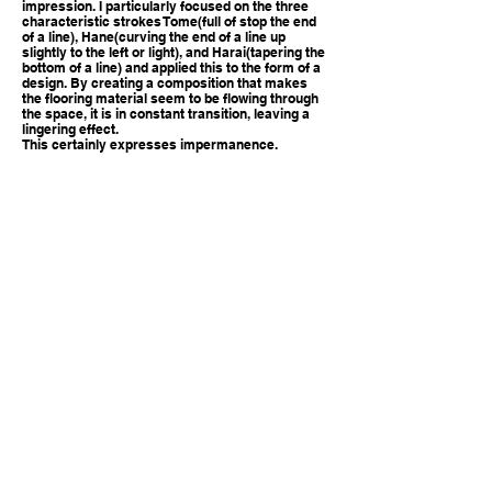
impression. I particularly focused on the three
characteristic strokes Tome(full of stop the end
of a line), Hane(curving the end of a line up
slightly to the left or light), and Harai(tapering the
bottom of a line) and applied this to the form of a
design. By creating a composition that makes
the flooring material seem to be flowing through
the space, it is in constant transition, leaving a
lingering effect.
This certainly expresses impermanence.
デザインの背景・コンセプト
ー
物事を表現する際に、完全に表現できないとき、日
本人は余白をもって表現します。
余白は不完全な美しさを引き立てます。私たちはこ
の空白を物事の間（ま）として認識しています。
この日本人の美意識をテーマにしました。
デザインのモチーフは、日本語独自の文字の1つで
ある「ひらがな」です。
ひらがなの造形はすべて曲線で構成されており、繊
細な丸みを帯びた印象を持っています。
特に「とめ、はね、はらい」の3つの特徴的な形を
デザインに落とし込みました。