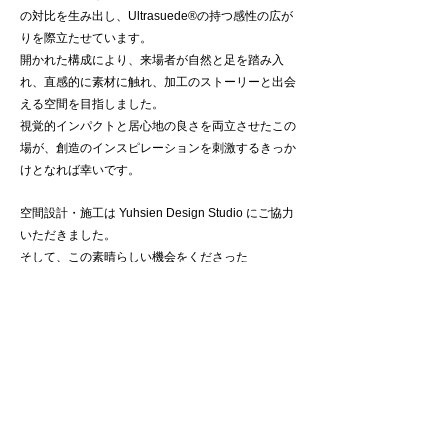
の対比を生み出し、Ultrasuede®︎の持つ感性の広が
りを際立たせています。
開かれた構成により、来場者が自然と足を踏み入
れ、直感的に素材に触れ、加工のストーリーと出会
える空間を目指しました。
視覚的インパクトと居心地の良さを両立させたこの
場が、創造のインスピレーションを刺激するきっか
けとなれば幸いです。
空間設計・施工は Yuhsien Design Studio にご協力
いただきました。
そして、この素晴らしい機会をくださった
Ultrasuede®︎チームの皆さまに心より感謝申し上げ
ます。