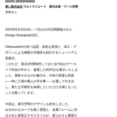
Design Shanghai2025
東レ株式会社
ウルトラスエード 展示企画・
ブース空間
デザイン
2025年6月4日(水)～７日(土)の5日間開催された
Design Shanghai2025。
Ultrasuede®︎の持つ品質、多彩な表情と、加工・デ
ザインによる無限の可能性を紹介するミュージアム
型展示。
このたび、過去3年間制作してきた全76点のアーカ
イブ作品の中から、厳選した約50点を展示いたしま
した。素材そのものの魅力を、日本の高度な技術
——特に工場や職人の手仕事——を通して引き出
し、新たな可能性を体感していただける場となった
ことを願っています。
今回は、展示空間のデザインも担当しました。
ゆるやかなカーブを描く壁面と、金属フレームに吊
るされた多彩なテキスタイルが、柔らかさと硬質さ