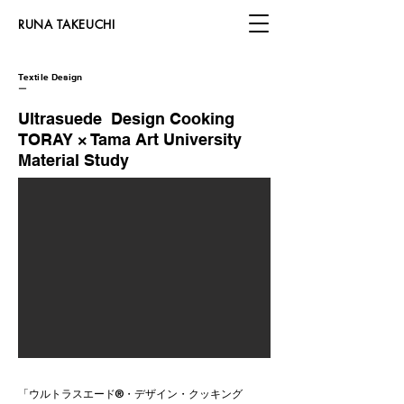
​RUNA TAKEUCHI
​Textile Design
​ー
​Ultrasuede Design Cooking
TORAY × Tama Art University
Material Study
「ウルトラスエード®・デザイン・クッキング