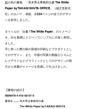
所
の初の書籍、「髙木秀太事務所白書 The White
Paper by TAKAGI SHUTA OFFICE」（誠文堂新光
社）のカバー、表紙、全224ページの全てのデザイ
ンを担当しました。
タイトルの「白書 / The White Paper」のイメージ
を、白を基調にクリーンでシンプルに
力強く
表現し
ました。
手に持った際の紙の質感や印刷などプロダクトとし
てのデザイン、また、中面の写真や図版のリズムと
レイアウトなどグラフィックとしてのデザインの双
方から本書のイメージを意識して仕上げました。
【書籍の紹介】
ISBN978-4-416-92147-0
書籍名 …… 髙木秀太事務所白書
The White Paper by TAKAGI SHUTA