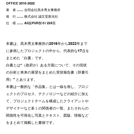
OFFICE
2016-2022
著 者 ……
合同会社髙木秀太事務所
発 行 …… 株式会社 誠文堂新光社
仕 様 …… A5版PUR製本/ 224頁
本書は、髙木秀太事務所の2016年から2022年まで
に参画したプロジェクトの中から、代表的な17点を
まとめた「白書」です。
白書とは“（政府が）ある方面について、その現状
の分析と将来の展望をまとめた実状報告書（辞書引
用）” とあります。
本書は一般的な「作品集」とは一線を画し、プロジ
ェクトのプロセス、テクノロジーなどの紹介に加え
て、プロジェクトチームを構成したクライアントや
デザイナーなど多くの関係者の一覧、またそれらの
関係性を可視化し写真とテキスト、図版、情報など
をまとめて掲載した書籍です。